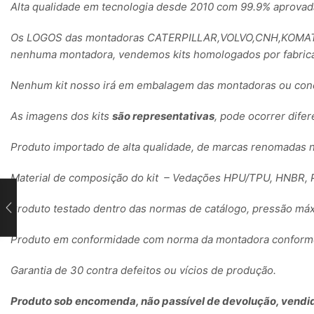
Alta qualidade em tecnologia desde 2010 com 99.9% aprovad
Os LOGOS das montadoras CATERPILLAR,VOLVO,CNH,KOMATSU
nenhuma montadora, vendemos kits homologados por fabrica
Nenhum kit nosso irá em embalagem das montadoras ou conc
As imagens dos kits
são representativas
, pode ocorrer dife
Produto importado de alta qualidade, de marcas renomadas 
Material de composição do kit – Vedações HPU/TPU, HNBR, P
Produto testado dentro das normas de catálogo, pressão máx
Produto em conformidade com norma da montadora conforme 
Garantia de 30 contra defeitos ou vícios de produção.
Produto sob encomenda, não passível de devolução, vendid