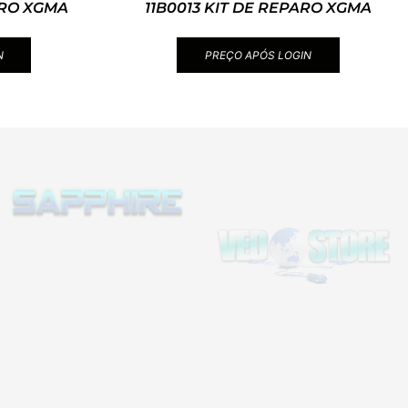
ARO XGMA
11B0013 KIT DE REPARO XGMA
N
PREÇO APÓS LOGIN