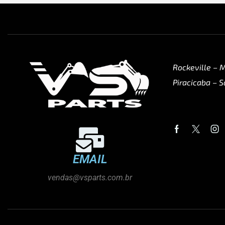
Rockeville – 
Piracicaba – S
EMAIL
vendas@vsparts.com.br