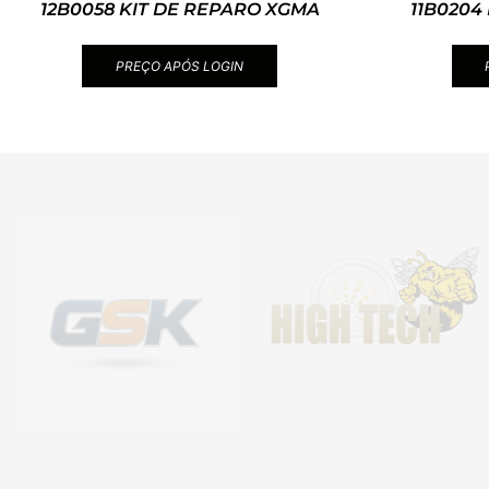
12B0058 KIT DE REPARO XGMA
11B0204
PREÇO APÓS LOGIN