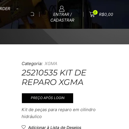
RDER
0
ENTRAR /
R$
0,00
CADASTRAR
Categoria:
XGMA
25210535 KIT DE
REPARO XGMA
PREÇO APÓS LOGIN
Kit de peças para reparo em cilindro
hidráulico
Adicionar à Lista de Desejos