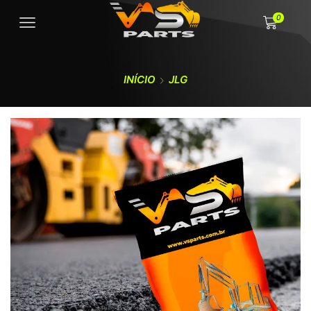
0
INÍCIO
JLG