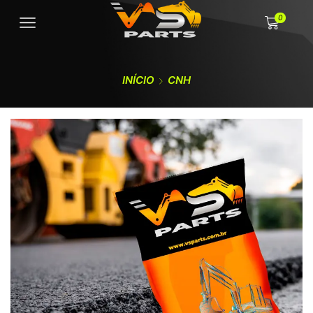
0
INÍCIO
CNH