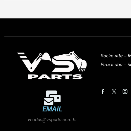
Rockeville – 
Piracicaba – S
EMAIL
vendas@vsparts.com.br