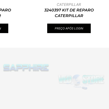
CATERPILLAR
EPARO
3240397 KIT DE REPARO
R
CATERPILLAR
N
PREÇO APÓS LOGIN