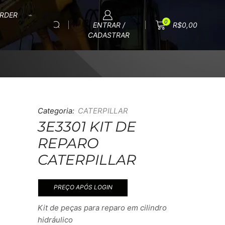
RDER
0
ENTRAR /
R$
0,00
CADASTRAR
Categoria:
CATERPILLAR
3E3301 KIT DE
REPARO
CATERPILLAR
PREÇO APÓS LOGIN
Kit de peças para reparo em cilindro
hidráulico