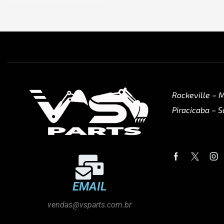
Rockeville – 
Piracicaba – S
EMAIL
vendas@vsparts.com.br