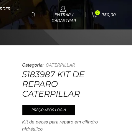
RDER
0
ENTRAR /
R$
0,00
CADASTRAR
Categoria:
CATERPILLAR
5183987 KIT DE
REPARO
CATERPILLAR
PREÇO APÓS LOGIN
Kit de peças para reparo em cilindro
hidráulico