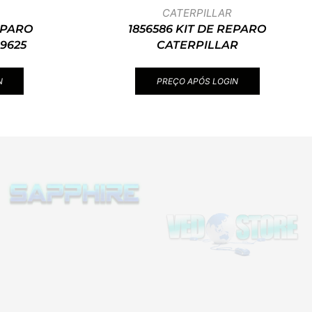
CATERPILLAR
REPARO
1856586 KIT DE REPARO
9625
CATERPILLAR
N
PREÇO APÓS LOGIN