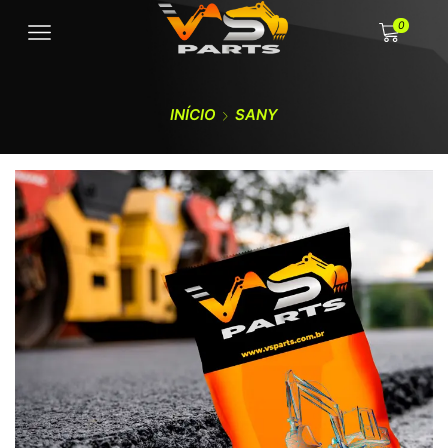
0
INÍCIO
SANY