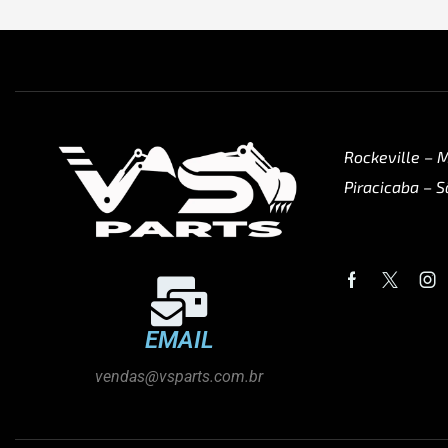
Rockeville – 
Piracicaba – S
EMAIL
vendas@vsparts.com.br