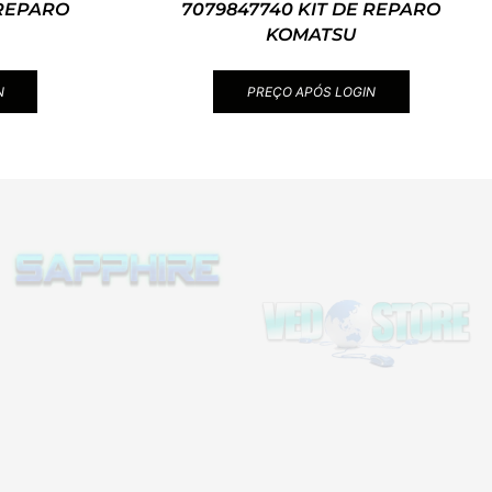
 REPARO
7079847740 KIT DE REPARO
KOMATSU
N
PREÇO APÓS LOGIN