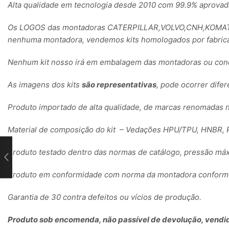
Alta qualidade em tecnologia desde 2010 com 99.9% aprovad
Os LOGOS das montadoras CATERPILLAR,VOLVO,CNH,KOMATSU
nenhuma montadora, vendemos kits homologados por fabrica
Nenhum kit nosso irá em embalagem das montadoras ou conc
As imagens dos kits
são representativas
, pode ocorrer dife
Produto importado de alta qualidade, de marcas renomadas 
Material de composição do kit – Vedações HPU/TPU, HNBR, P
Produto testado dentro das normas de catálogo, pressão máx
Produto em conformidade com norma da montadora conforme 
Garantia de 30 contra defeitos ou vícios de produção.
Produto sob encomenda, não passível de devolução, vendid