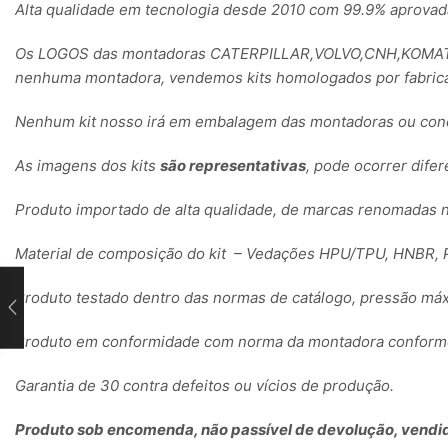
Alta qualidade em tecnologia desde 2010 com 99.9% aprovad
Os LOGOS das montadoras CATERPILLAR,VOLVO,CNH,KOMATSU
nenhuma montadora, vendemos kits homologados por fabrica
Nenhum kit nosso irá em embalagem das montadoras ou conc
As imagens dos kits
são representativas
, pode ocorrer dife
Produto importado de alta qualidade, de marcas renomadas 
Material de composição do kit – Vedações HPU/TPU, HNBR, P
Produto testado dentro das normas de catálogo, pressão máx
Produto em conformidade com norma da montadora conforme 
Garantia de 30 contra defeitos ou vícios de produção.
Produto sob encomenda, não passível de devolução, vendid