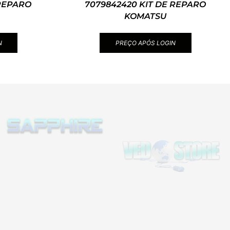
 REPARO
7079842420 KIT DE REPARO
KOMATSU
N
PREÇO APÓS LOGIN