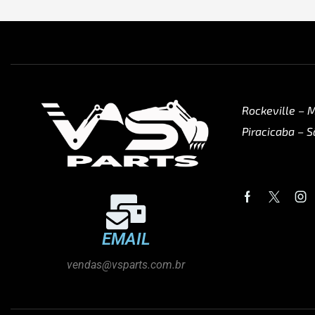
Rockeville – 
Piracicaba – S
EMAIL
vendas@vsparts.com.br