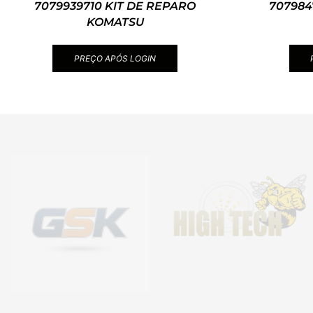
7079939710 KIT DE REPARO
707984
KOMATSU
PREÇO APÓS LOGIN