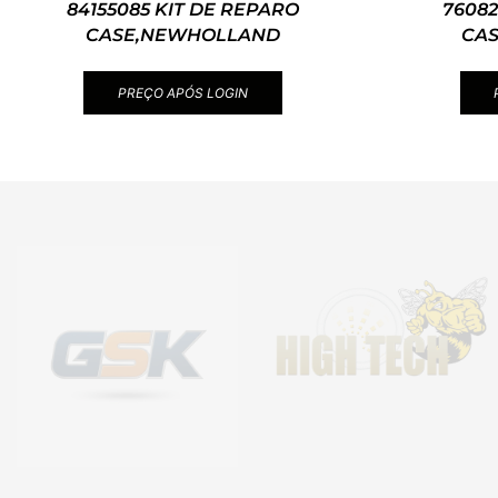
84155085 KIT DE REPARO
76082
CASE,NEWHOLLAND
CA
PREÇO APÓS LOGIN