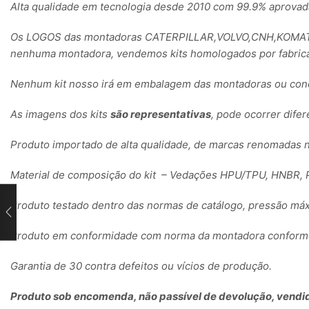
Alta qualidade em tecnologia desde 2010 com 99.9% aprovad
Os LOGOS das montadoras CATERPILLAR,VOLVO,CNH,KOMATSU
nenhuma montadora, vendemos kits homologados por fabrica
Nenhum kit nosso irá em embalagem das montadoras ou conc
As imagens dos kits
são representativas
, pode ocorrer dife
Produto importado de alta qualidade, de marcas renomadas 
Material de composição do kit – Vedações HPU/TPU, HNBR, P
Produto testado dentro das normas de catálogo, pressão máx
Produto em conformidade com norma da montadora conforme 
Garantia de 30 contra defeitos ou vícios de produção.
Produto sob encomenda, não passível de devolução, vendid