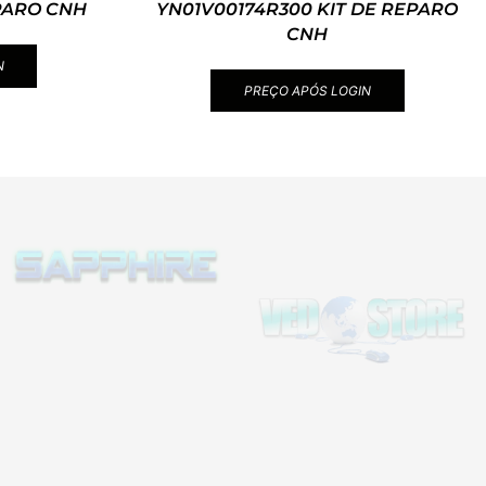
PARO CNH
YN01V00174R300 KIT DE REPARO
CNH
N
PREÇO APÓS LOGIN