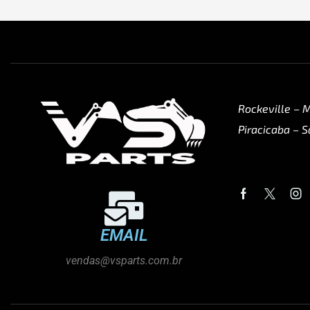
Rockeville – 
Piracicaba – S
EMAIL
vendas@vsparts.com.br