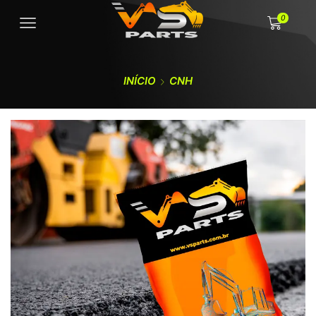
0
INÍCIO
CNH