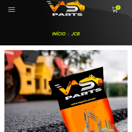
0
INÍCIO
JCB