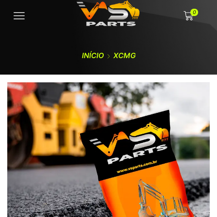
0
INÍCIO
XCMG