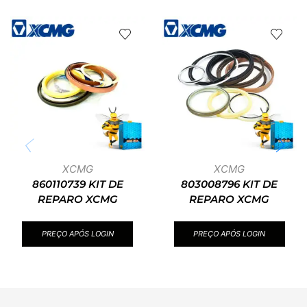
XCMG
XCMG
860110739 KIT DE
803008796 KIT DE
REPARO XCMG
REPARO XCMG
PREÇO APÓS LOGIN
PREÇO APÓS LOGIN