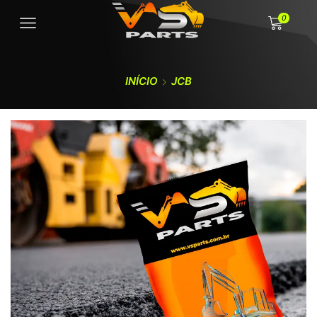
0
INÍCIO
JCB