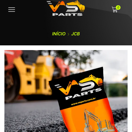
0
INÍCIO
JCB