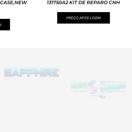
O CASE,NEW
131750A2 KIT DE REPARO CNH
PREÇO APÓS LOGIN
N