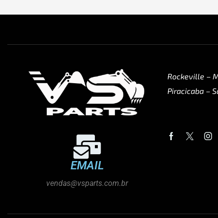
Rockeville – 
Piracicaba – S
EMAIL
vendas@vsparts.com.br