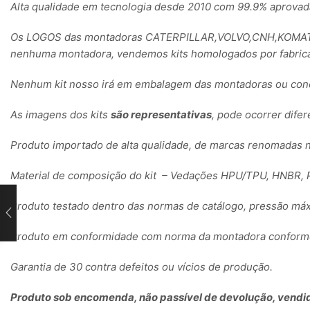
Alta qualidade em tecnologia desde 2010 com 99.9% aprovad
Os LOGOS das montadoras CATERPILLAR,VOLVO,CNH,KOMATSU
nenhuma montadora, vendemos kits homologados por fabrica
Nenhum kit nosso irá em embalagem das montadoras ou conc
As imagens dos kits
são representativas
, pode ocorrer dife
Produto importado de alta qualidade, de marcas renomadas 
Material de composição do kit – Vedações HPU/TPU, HNBR, P
Produto testado dentro das normas de catálogo, pressão máx
Produto em conformidade com norma da montadora conforme 
Garantia de 30 contra defeitos ou vícios de produção.
Produto sob encomenda, não passível de devolução, vendid