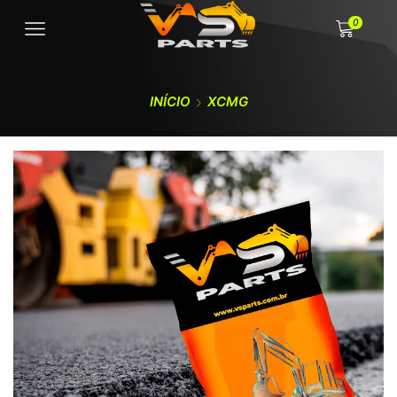
0
INÍCIO
XCMG