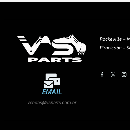
Rockeville – 
Piracicaba – S
EMAIL
vendas@vsparts.com.br