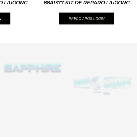
RO LIUGONG
88A1377 KIT DE REPARO LIUGONG
N
PREÇO APÓS LOGIN