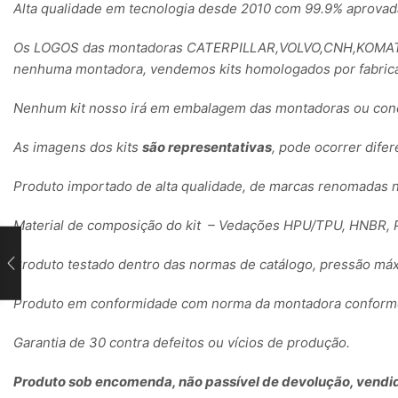
Alta qualidade em tecnologia desde 2010 com 99.9% aprovad
Os LOGOS das montadoras CATERPILLAR,VOLVO,CNH,KOMATSU
nenhuma montadora, vendemos kits homologados por fabrica
Nenhum kit nosso irá em embalagem das montadoras ou conc
As imagens dos kits
são representativas
, pode ocorrer dife
Produto importado de alta qualidade, de marcas renomadas 
Material de composição do kit – Vedações HPU/TPU, HNBR, P
Produto testado dentro das normas de catálogo, pressão máx
Produto em conformidade com norma da montadora conforme 
Garantia de 30 contra defeitos ou vícios de produção.
Produto sob encomenda, não passível de devolução, vendid